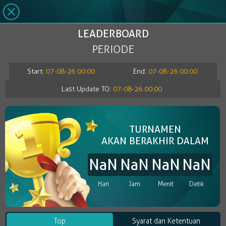
LEADERBOARD
PERIODE
Start:
07-08-26 00:00
End:
07-08-26 00:00
Last Update TO:
07-08-26 00:00
TURNAMEN
AKAN BERAKHIR DALAM
NaN
NaN
NaN
NaN
Hari
Jam
Menit
Detik
Top
Syarat dan Ketentuan